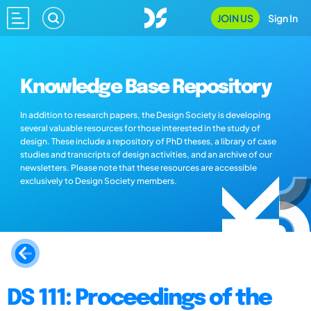
JOIN US
Sign In
Knowledge Base Repository
In addition to research papers, the Design Society is developing
several valuable resources for those interested in the study of
design. These include a repository of PhD theses, a library of case
studies and transcripts of design activities, and an archive of our
newsletters. Please note that these resources are accessible
exclusively to Design Society members.
DS 111: Proceedings of the