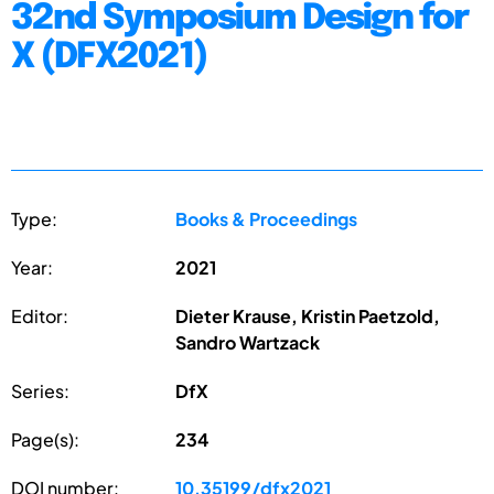
32nd Symposium Design for
X (DFX2021)
Type:
Books & Proceedings
Year:
2021
Editor:
Dieter Krause, Kristin Paetzold,
Sandro Wartzack
Series:
DfX
Page(s):
234
DOI number:
10.35199/dfx2021