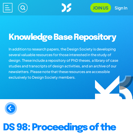
JOIN US
Sign In
Knowledge Base Repository
In addition to research papers, the Design Society is developing
several valuable resources for those interested in the study of
design. These include a repository of PhD theses, a library of case
studies and transcripts of design activities, and an archive of our
newsletters. Please note that these resources are accessible
exclusively to Design Society members.
DS 98: Proceedings of the