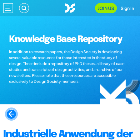
JOIN US
Sign In
Knowledge Base Repository
In addition to research papers, the Design Society is developing
several valuable resources for those interested in the study of
design. These include a repository of PhD theses, a library of case
studies and transcripts of design activities, and an archive of our
newsletters. Please note that these resources are accessible
exclusively to Design Society members.
Industrielle Anwendung der