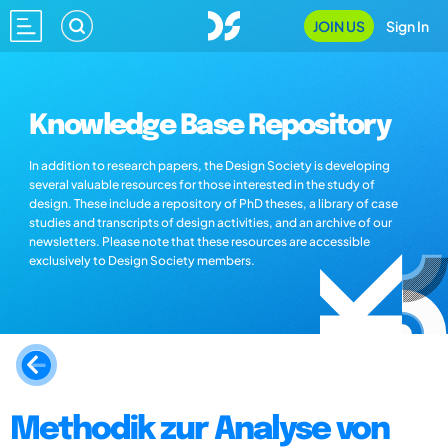
JOIN US
Sign In
Knowledge Base Repository
In addition to research papers, the Design Society is developing
several valuable resources for those interested in the study of
design. These include a repository of PhD theses, a library of case
studies and transcripts of design activities, and an archive of our
newsletters. Please note that these resources are accessible
exclusively to Design Society members.
Methodik zur Analyse von