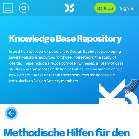
JOIN US
Sign In
Knowledge Base Repository
In addition to research papers, the Design Society is developing
several valuable resources for those interested in the study of
design. These include a repository of PhD theses, a library of case
studies and transcripts of design activities, and an archive of our
newsletters. Please note that these resources are accessible
exclusively to Design Society members.
Methodische Hilfen für den