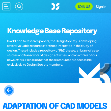
JOIN US
Sign In
Knowledge Base Repository
In addition to research papers, the Design Society is developing
several valuable resources for those interested in the study of
design. These include a repository of PhD theses, a library of case
studies and transcripts of design activities, and an archive of our
newsletters. Please note that these resources are accessible
exclusively to Design Society members.
ADAPTATION OF CAD MODELS