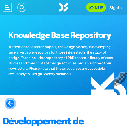
JOIN US
Sign In
Knowledge Base Repository
In addition to research papers, the Design Society is developing
several valuable resources for those interested in the study of
design. These include a repository of PhD theses, a library of case
studies and transcripts of design activities, and an archive of our
newsletters. Please note that these resources are accessible
exclusively to Design Society members.
Développement de