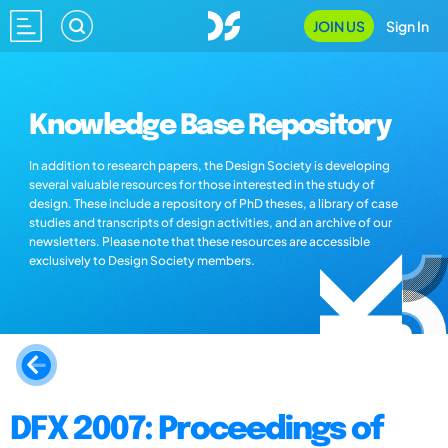
JOIN US
Sign In
Knowledge Base Repository
In addition to research papers, the Design Society is developing
several valuable resources for those interested in the study of
design. These include a repository of PhD theses, a library of case
studies and transcripts of design activities, and an archive of our
newsletters. Please note that these resources are accessible
exclusively to Design Society members.
DFX 2007: Proceedings of