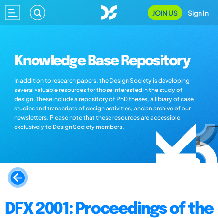
JOIN US
Sign In
Knowledge Base Repository
In addition to research papers, the Design Society is developing
several valuable resources for those interested in the study of
design. These include a repository of PhD theses, a library of case
studies and transcripts of design activities, and an archive of our
newsletters. Please note that these resources are accessible
exclusively to Design Society members.
DFX 2001: Proceedings of the