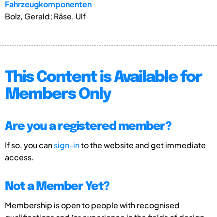
Fahrzeugkomponenten
Bolz, Gerald; Räse, Ulf
This Content is Available for
Members Only
Are you a registered member?
If so, you can
sign-in
to the website and get immediate
access.
Not a Member Yet?
Membership is open to people with recognised