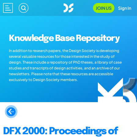
JOIN US
Sign In
Knowledge Base Repository
In addition to research papers, the Design Society is developing
several valuable resources for those interested in the study of
design. These include a repository of PhD theses, a library of case
studies and transcripts of design activities, and an archive of our
newsletters. Please note that these resources are accessible
exclusively to Design Society members.
DFX 2000: Proceedings of