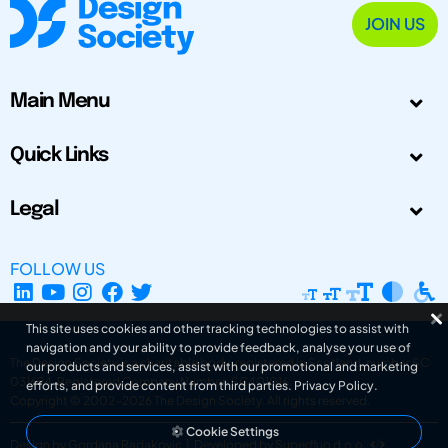
JOIN US
Main Menu
Quick Links
Legal
FOLLOW US
This site uses cookies and other tracking technologies to assist with
navigation and your ability to provide feedback, analyse your use of
The Design Society is a charitable body, registered in Scotland, number SC
our products and services, assist with our promotional and marketing
031694. Registered Company Number: SC401016.
efforts, and provide content from third parties.
Privacy Policy
.
Copyright © 2002-2026
The Design Society
. All rights reserved.
Cookie Settings
Design by Gordana Radakovic
|
Developed by Superfluo d.o.o.